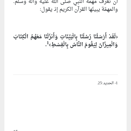
أن نعرف مهمة النبي‏ صلى الله عليه وآله وسلم.
والمهمّة يبينّها القرآن الكريم إذ يقول:
لَقَدْ أَرْسَلْنَا رُسُلَنَا بِالْبَيِّنَاتِ وَأَنزَلْنَا مَعَهُمُ الْكِتَابَ
﴿
1
وَالْمِيزَانَ لِيَقُومَ النَّاسُ بِالْقِسْطِ
.
﴾
1- الحديد:25.