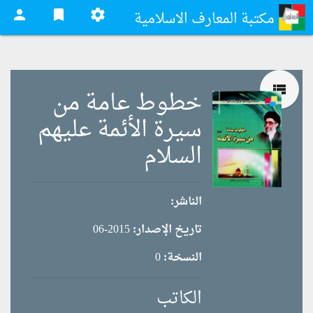
person
bookmark
settings
مكتبة المعارف الاسلامية
view_list
خطوط عامة من
سيرة الأئمة عليهم
السلام
الناشر:
تاريخ الإصدار:
2015-06
النسخة:
0
الكاتب