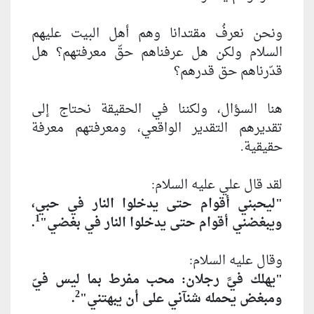
ونحن نعرفُ مقتدانا وهم أهل البيت عليهم
السلام ولكن هل عرفناهم حقّ معرفتهم؟ هل
قدّرناهم حق قدرهم؟
هنا السؤال، ولكننا في الحقيقة نحتاج إلى
تقديرهم التقدير الواقعي، ومعرفتهم معرفة
حقيقية.
لقد قال علي عليه السلام:
"ليحبني أقوام حتى يدخلوا النار في حبي،
1
ويبغضني أقوام حتى يدخلوا النار في بغضي"
.
وقال عليه السلام:
"يهلك فيّ‏َ رجلان: محب مفرط بما ليس فيّ
2
ومبغض يحمله شنآني على أن يبهتني"
.