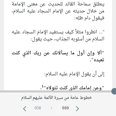
ينطلق سماحة القائد للحديث عن معنى الإمامة
من خلال حديثه عن الإمام السجاد عليه السلام،
فيقول دام ظله:
"... انظروا مثلاً كيف يستفيد الإمام السجاد عليه
السلام من أسلوبه الجذاب، حيث يقول:
"ألا وإن أول ما يسألانك عن ربك الذي كنت
تعبده".
إلى أن يقول الإمام عليه السلام:
1
"وعن إمامك الذي كنت تتولاه"
.
خطوط عامة من سيرة الأئمة عليهم السلام
هو هنا يطرح موضوع الإمامة، وقضية الإمامة
058
/
عند الأئمة تعني قضية الحكومة أيضاً، إذ لا يوجد
arrow_back_ios
arrow_forward_ios