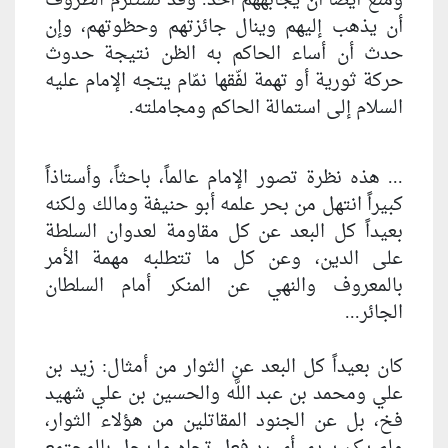
ومنع أيضاً أن يجابههم أحد. وقد تستلزم الظروف
أن يذهب إليهم وينال جائزتهم وحظوتهم، وإن
حدث أن أساء الحاكم به الظن نتيجة حدوث
حركة ثورية أو تهمة لفّقها نمّام يتجه الإمام عليه
السلام إلى استمالة الحاكم ومجاملته.
... هذه نظرة تصور الإمام عالماً، باحثاً، وأستاذاً
كبيراً انتهل من بحر علمه أبو حنيفة ومالك ولكنه
بعيداً كل البعد عن كل مقاومة لعدوان السلطة
على الدين، وعن كل ما تتطلبه مهمة الأمر
بالمعروف والنهي عن المنكر أمام السلطان
الجائر...
كان بعيداً كل البعد عن الثوار من أمثال: زيد بن
علي ومحمد بن عبد اللَّه والحسين بن علي شهيد
فخ، بل عن الجنود المقاتلين من هؤلاء الثوار،