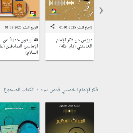
‹
e
share
تاريخ النشر 2025-01-01
تاريخ النشر 2025-09-01
دروس من فكر الإمام
40 أربعون حديثاً عن
الخامنئي (دام ظله)
الإمامين الصادقين (علي
السلام)
فكر الإمام الخميني قدس سره
الكتاب المسموع