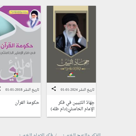
re
share
تاريخ النشر 2024-01-01
تاريخ النشر 2018-01-01
جِهَادُ التَبْيين في فكر
حكومة القرآن
الإمام الخامنئيّ(دام ظله)
الفكر والنهج الخميني
فكر الإمام الخميني