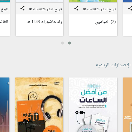
share
share
shar
تاريخ النشر 2026-07-01
تاريخ النشر 2026-06-01
تاريخ النشر
(3) الميامين
زاد عاشوراء 1448 هـ
الغائ
الإصدارات الرقمية