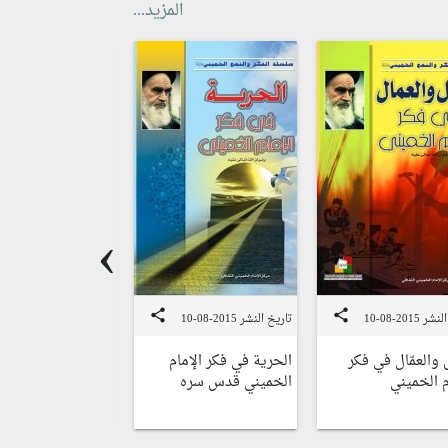
المزيد...
›
share
share
 2015-08-10
تاريخ النشر 2015-08-10
تاريخ النشر 2015-08-07
 والعمّال في فكر
الحرية في فكر الإمام
خدمة الناس في فك
م الخميني
الخميني قدس سره
الإمام الخميني قد