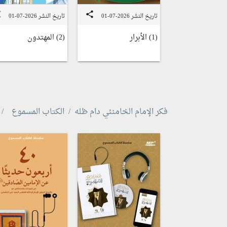
e
share
تاريخ النشر 2026-07-01
تاريخ النشر 2026-07-01
(1) الأبرار
(2) المهتدون
فكر الإمام الخامنئي دام ظله
الكتاب المسموع