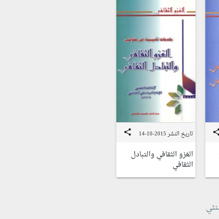
share
sha
تاريخ النشر 2015-10-14
الغزو الثقافي والتبادل
الثقافي
نئي