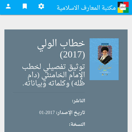
person
bookmark
settings
مكتبة المعارف الاسلامية
خطاب الولي
(2017)
توثيق تفصيلي لخطب
الإمام الخامنئي (دام
ظله) وكلماته وبياناته.
الناشر:
تاريخ الإصدار:
2017-01
النسخة: