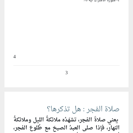
1- سورة الاسراء آية 78
4
3
صلاة الفجر : هل تذكرها؟
يعني صلاةَ الفجر، تشهَدُه ملائكةُ الليل وملائكةُ
النهار، فإذا صلى العبدُ الصبحَ مع طُلوع الفجر،