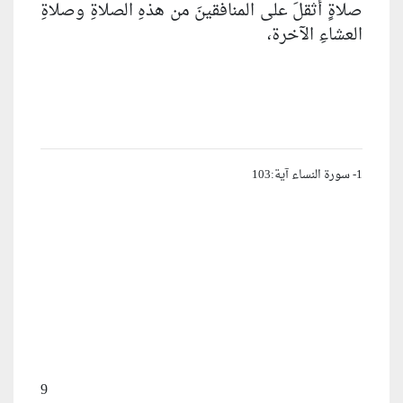
صلاةٍ أثقلَ على المنافقينَ من هذهِ الصلاةِ وصلاةِ
العشاءِ الآخرة،
1- سورة النساء آية:103
9