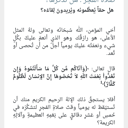
صلاة الفجر : هل تذكرها؟
هل حقاً يُعظّمونه ويُريدونَ لِقاءَه؟
أخي المؤمن، الله سُبحَانَه وتعالى ولهُ المثل
الأعلى، هو رازقُك وهو الذي أنعمَ عليكَ بكُلِ
شيء ونعمَتُه عليكَ يومياً أجلّ من أن تُحصى أو
تُعد.
قال تعالى:
﴿وَآتَاكُم مِّن كُلِّ مَا سَأَلْتُمُوهُ وَإِن
تَعُدُّواْ نِعْمَتَ اللّهِ لاَ تُحْصُوهَا إِنَّ الإِنسَانَ لَظَلُومٌ
1
كَفَّارٌ﴾
أفلا يستحِقُ ذلك الإلهُ الرحيم الكريم منك أن
تَستيّقظ له يومياً وقتَ صلاةِ الفجرِ لتشكُرَه في
خَمسِ أو عَشرِ دقائقٍ على نِعَمِهِ العظيمةِ وآلائِهِ
الكريمة؟