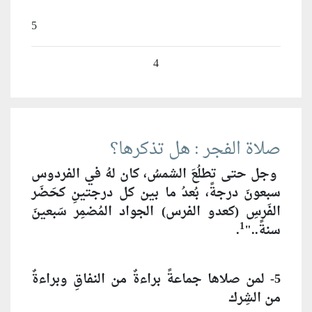
5
4
صلاة الفجر : هل تذكرها؟
وجل حتى تطلُعَ الشمسُ، كان لهُ في الفردوس
سبعونَ درجةً، بُعدُ ما بين كل درجتينِ كحَضَر
الفَرسِ (كعدو الفرس) الجواد المُضمِر سَبعينَ
1
سنةً.."
.
5- لمن صلاها جماعةً براءةٌ من النفاقِ وبراءةٌ
من الشِرك