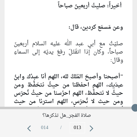
أخيراً: صليتُ أربعينَ صباحاً
وعن مَسمَع كردين، قال:
صليّتُ مع أبي عبد الله عليه السلام أربعينَ
صباحاً، وكان إذا انفَتَلَ رفعَ يديّه إلى السماءِ
وقال:
"أصبحنا وأصبحَ المُلكُ لله، اللهم أنا عبدُك وابنُ
عبدَيك، اللهم احفظنا من حيثُ نتحَفَّظ ومن
حيثُ لا نتحفَّظ، اللهم احرُسنا من حيثُ نُحرَس
ومن حيث لا نُحرَس، اللهم استرنا من حيث
نُستَر ومن حيثُ لا نُستَر، اللهم استُرنا بالغنى
صلاة الفجر_هل تذكرها؟
والعافية، اللهم ارزقنا العافية، وارزقنا الشُكر
1
عليها"
.
014
/
arrow_back_ios
arrow_forward_ios