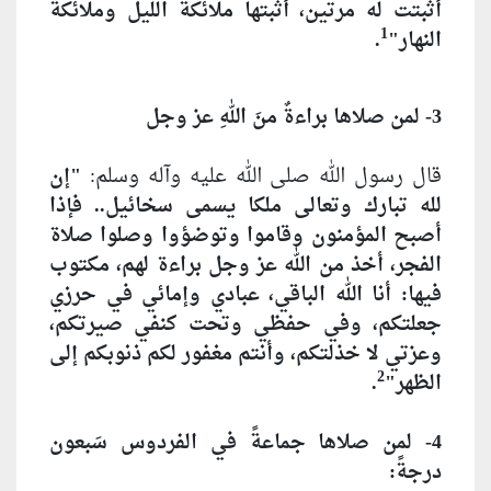
أثبتت له مرتين، أثبتها ملائكة الليل وملائكة
1
النهار"
.
3- لمن صلاها براءةٌ منَ اللهِ عز وجل
قال رسول الله صلى الله عليه وآله وسلم:
"إن
لله تبارك وتعالى ملكا يسمى سخائيل.. فإذا
أصبح المؤمنون وقاموا وتوضؤوا وصلوا صلاة
الفجر، أخذ من الله عز وجل براءة لهم، مكتوب
فيها: أنا الله الباقي، عبادي وإمائي في حرزي
جعلتكم، وفي حفظي وتحت كنفي صيرتكم،
وعزتي لا خذلتكم، وأنتم مغفور لكم ذنوبكم إلى
2
الظهر"
.
4- لمن صلاها جماعةً في الفردوس سَبعون
درجةً: