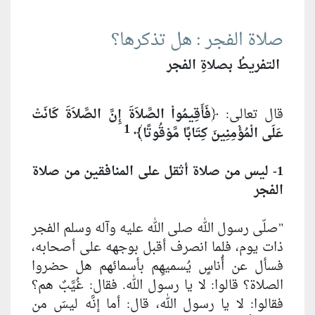
صلاة الفجر : هل تذكرها؟
التفريطُ بصلاةِ الفجر
قال تعالى: ﴿
فَأَقِيمُواْ الصَّلاَةَ إِنَّ الصَّلاَةَ كَانَتْ
1
عَلَى الْمُؤْمِنِينَ كِتَابًا مَّوْقُوتًا﴾
1- ليس من صلاة أثقل على المنافقين من صلاة
الفجر
"صلّى رسول الله صلى الله عليه وآله وسلم الفجر
ذات يوم، فلما انصرف أقبل بوجهه على أصحابه،
فسأل عن أُناسٍ يُسميهِم بأسمائهم هل حضروا
الصلاة؟ قالوا: لا يا رسول الله. فقال: غُيَّبٌ هم؟
فقالوا: لا يا رسول الله، قال: أما إنَّه ليسَ من