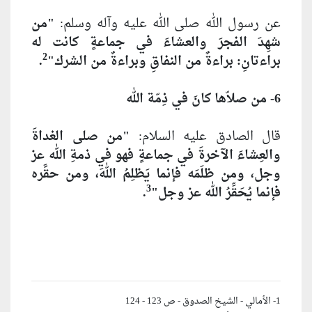
عن رسول الله صلى الله عليه وآله وسلم:
"من
شهِدَ الفجرَ والعشاءَ في جماعةٍ كانت له
2
براءتانِ: براءةٌ من النفاقِ وبراءةٌ من الشرك"
.
6- من صلاّها كانَ في ذِمّة الله
قال الصادق عليه السلام:
"من صلى الغداةَ
والعِشاءَ الآخرةَ في جماعةٍ فهو في ذمةِ الله عز
وجل، ومن ظلَمَه فإنما يَظلِمُ اللهَ، ومن حقَّره
3
فإنما يُحَقِّرُ الله عز وجل"
.
1- الأمالي - الشيخ الصدوق - ص 123 - 124