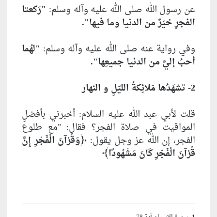
عن رسول الله صلى الله عليه وآله وسلم:
"رَكعتا
الفجرِ خيّرٌ من الدنيا وما فيها".
وفي رواية عنه صلى الله عليه وآله وسلم:
"لهُما
أحبُ إليَّ من الدنيا جميعِها".
2- تشهَدُها مَلائِكةُ الليّلِ و النهار
قلت لأبي عبد الله عليه السلام: أخبرني بأفضلِ
المواقيت في صلاة الفجر؟ فقال: "مع طلوع
الفجر، إن الله عز وجل يقول:
﴿وَقُرْآنَ الْفَجْرِ إِنَّ
قُرْآنَ الْفَجْرِ كَانَ مَشْهُودًا﴾