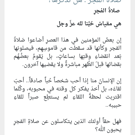
صلاة الفجر : هل تذكرها؟
صلاةُ الفجرِ
هي مقياسُ حُبِّنا لله عزّ وجل
إن بعضَ المؤمنين في هذا العصرِ أضاعوا صَلاةَ
الفجر وكأنها قد سقطت من قاموسِهِم، فيصلونها
بَعد انقضاءِ وقتِها بساعاتٍ، بل يَقومُ بعضُهُم
بقضائها قبلَ الظُهر مباشرةً ولا يقضيها آخرون.
إن الإنسانَ منا إذا أحب شخصاً حُباً صادقاً.. أحبَ
لقاءَه، بل أخذ يفكـّـر كل وقته في محبوبه، وكُلما
اقتربت لحظةُ اللقاءِ لم يستطِع صبراً للقاءِ
حبيبه..
فهل حقاً أولئك الذين يتكاسلون عن صلاةِ الفجرِ
يحبون الله؟