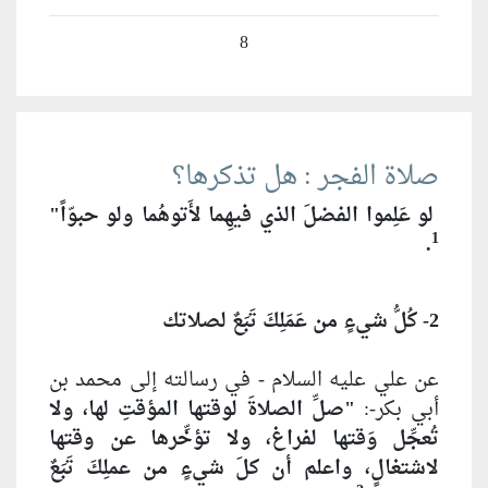
8
صلاة الفجر : هل تذكرها؟
لو عَلِموا الفضلَ الذي فيهِما لأَتوهُما ولو حبوّاً"
1
.
2- كُلُّ شيءٍ من عَمَلِكَ تَبَعٌ لصلاتك
عن علي عليه السلام - في رسالته إلى محمد بن
أبي بكر-:
"صلِّ الصلاةَ لوقتها المؤقتِ لها، ولا
تُعجِّل وَقتها لفراغ، ولا تؤخِّرها عن وقتها
لاشتغالٍ، واعلم أن كلَ شيءٍ من عملِكَ تَبَعٌ