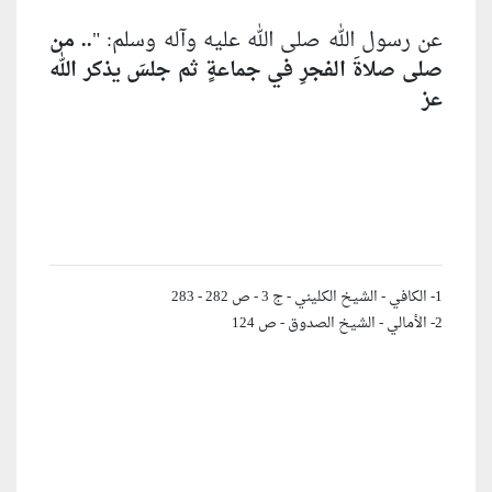
عن رسول الله صلى الله عليه وآله وسلم: "
.. من
صلى صلاةَ الفجرِ في جماعةٍ ثم جلسَ يذكر الله
عز
1- الكافي - الشيخ الكليني - ج 3 - ص 282 - 283
2- الأمالي - الشيخ الصدوق - ص 124