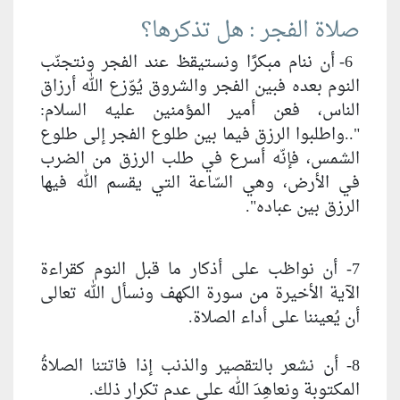
صلاة الفجر : هل تذكرها؟
6- أن ننام مبكرًا ونستيقظ عند الفجر ونتجنّب
النوم بعده فبين الفجر والشروق يُوّزع الله أرزاق
الناس، فعن أمير المؤمنين عليه السلام:
"..واطلبوا الرزق فيما بين طلوع الفجر إلى طلوع
الشمس، فإنّه أسرع في طلب الرزق من الضرب
في الأرض، وهي السّاعة التي يقسم الله فيها
الرزق بين عباده".
7- أن نواظب على أذكار ما قبل النوم كقراءة
الآية الأخيرة من سورة الكهف ونسأل الله تعالى
أن يُعيننا على أداء الصلاة.
8- أن نشعر بالتقصير والذنب إذا فاتتنا الصلاةُ
المكتوبة ونعاهِدَ الله على عدم تكرار ذلك.