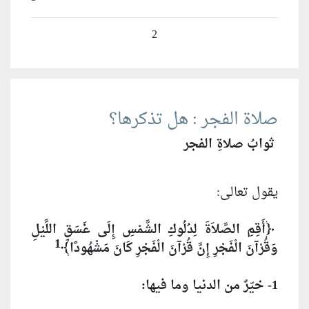
2
صلاة الفجر : هل تذكرها؟
ثوابُ صلاةِ الفجر
يقول تعالى:
﴿أَقِمِ الصَّلاَةَ لِدُلُوكِ الشَّمْسِ إِلَى غَسَقِ اللَّيْلِ
1
وَقُرْآنَ الْفَجْرِ إِنَّ قُرْآنَ الْفَجْرِ كَانَ مَشْهُودًا﴾
1- خيّرٌ من الدنيا وما فيها: