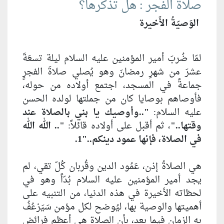
صلاة الفجر : هل تذكرها؟
الوَصيّةُ الأَخيرة
لمّا ضُربَ أمير المؤمنين عليه السلام ليلة تسعَةَ
عشرَ من شهرِ رمضانَ وهو يُصلي صلاةَ الفجرِِ
جماعةً في المسجد، اجتمع أولاده من حوله،
فأوصاهم بوصايا كان من جملتها لولده الحسن
عليه السلام:
"..وأوصيك يا بني بالصلاة عند
وقتها.."
، ثم أقبل على أولاده قائلاً:
".. الله الله
في الصلاة، فإنها عمود دينكم.."1.
هي الصلاةُ إذن، عَمُود الدين وقُربان كُلّ تقي، لم
يجد أمير المؤمنين عليه السلام بُدّاً وهو في
لحظاته الأخيرة في هذه الدنيا، من التنبيه على
أهميتها والوصية بها، ليُوضح لكل مؤمن سَيَرْعُفُ
به الزمان فيما بعد، بأن الصلاة هي أعظم فرائِض