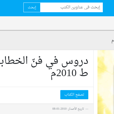
إبحث
دروس في فنّ الخطاب
ط 2010م
تصفح الكتاب
تاريخ الأصدار: 2010-01-08