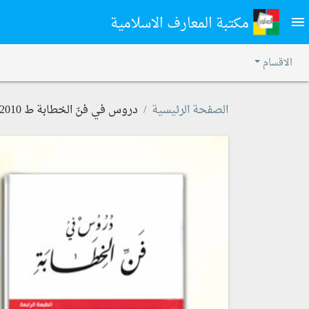
مكتبة المعارف الاسلامية
menu
الاقسام
الصفحة الرئيسية
دروس في فنّ الخطابة ط 2010م