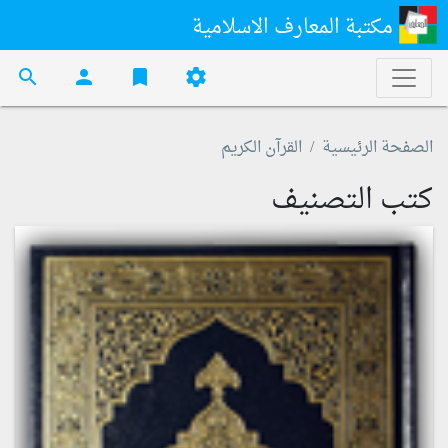
مكتبة المعارف الاسلامية
search
person
bookmark
settings
الصفحة الرئيسية
القرآن الكريم
كتب التصنيف