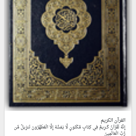
القرآن الكريم
إِنَّهُ لَقُرْآنٌ كَــرِيمٌ فِي كِتَابٍ مَّكْنُونٍ لَّا يَمَسُّهُ إِلَّا الْمُطَهَّرُونَ تَنزِيلٌ مِّن
رَّبِّ الْعَالَمِينَ