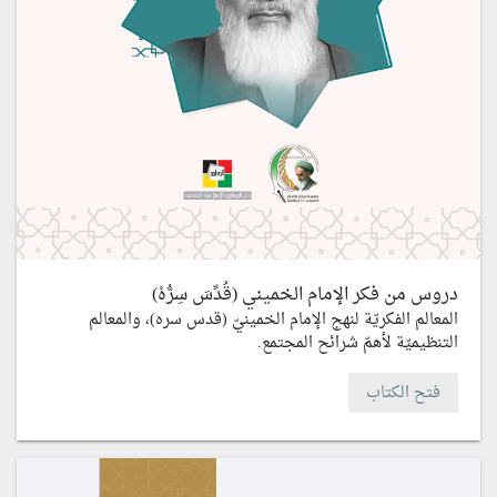
دروس من فكر الإمام الخميني (قُدِّسَ سِرُّهْ)
المعالم الفكريّة لنهج الإمام الخمينيّ (قدس سره)، والمعالم
التنظيميّة لأهمّ شرائح المجتمع.
فتح الكتاب