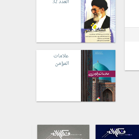
العدد 32
علامات
المؤمن