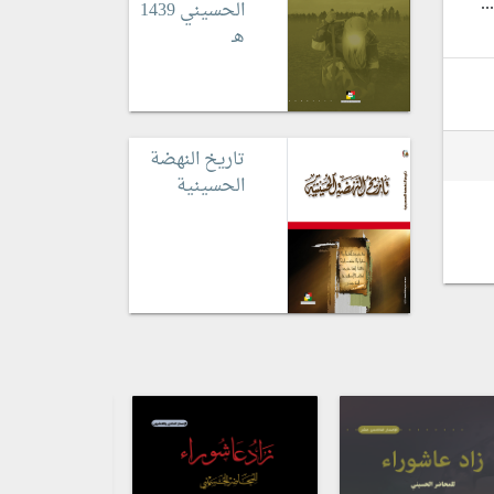
.
الحسيني 1439
هـ
تاريخ النهضة
الحسينية