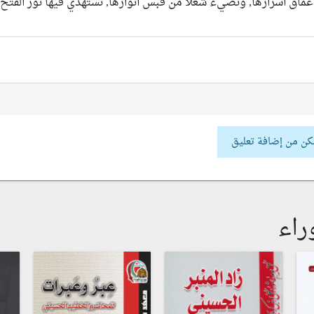
اق أسرارها, ونضيء شعلاً من قبس أنوارها, نستهدي فيها نور الفتح..
كن من إضافة تعليق
راء