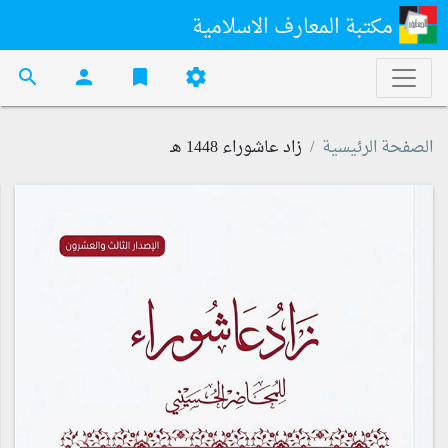
مكتبة المعارف الاسلامية
search
person
bookmark
settings
الصفحة الرئيسية
زاد عاشوراء 1448 هـ