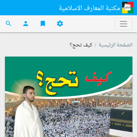
مكتبة المعارف الاسلامية
search
person
bookmark
settings
الصفحة الرئيسية
كيف تحج؟