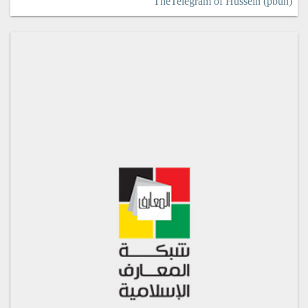
TheTelegram of Hussein (pbuh)