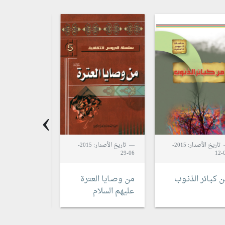
›
تاريخ الأصدار: 2015-
تاريخ الأصدار: 2015-
06-23
06-29
0
 كبـائر الذنـوب
من وصـايا العترة
مناهل النور 
عليهم السلام
شهر رمضان ا