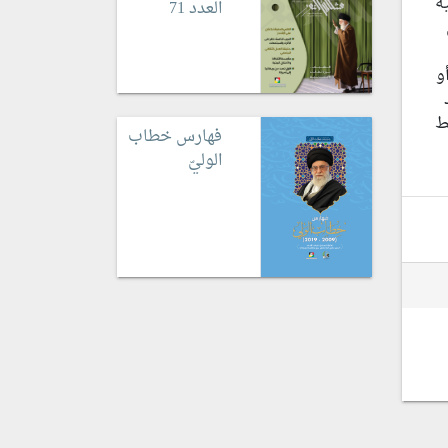
ه
العدد 71
و
ط
فهارس خطاب
الوليّ