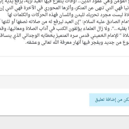
مؤمن وهي عمود الدين... أوقات يتفرغ فيها العبد لربه، يرفع يديه إلي
دنيا فهي التي تنهى عن المنكر، وأثرها المحوري في الآخرة فهي التي إن
اة ليست مجرد تحريك للبدن واللسان فهذه الحركات والكلمات لها
م الصادق عليه السلام: "إن العبد ليرفع له من صلاته نصفها أو ثلثها أ
 بقلبه...". ولا زال العلماء يؤلفون الكتب في آداب الصلاة ومعانيها، وقد
صلاة " للإمام الخميني قدس سره المتميز بخطابه الوجداني الذي يتساق
ع من جديد ويفجر فيها أنهار معرفة الله تعالى وعشقه.
كن من إضافة تعليق