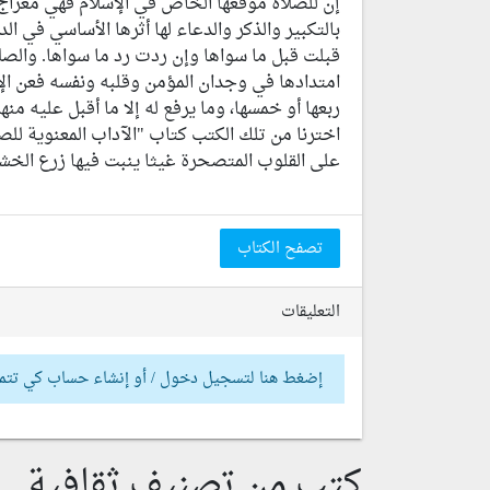
إن للصلاة موقعها الخاص في الإسلام فهي معراج ال
بالتكبير والذكر والدعاء لها أثرها الأساسي في ال
قبلت قبل ما سواها وإن ردت رد ما سواها. والصل
امتدادها في وجدان المؤمن وقلبه ونفسه فعن الإما
ربعها أو خمسها، وما يرفع له إلا ما أقبل عليه منها
اخترنا من تلك الكتب كتاب "الآداب المعنوية لل
على القلوب المتصحرة غيثا ينبت فيها زرع الخشو
تصفح الكتاب
التعليقات
إضغط هنا لتسجيل دخول / أو إنشاء حساب كي تتم
كتب من تصنيف ثقافية