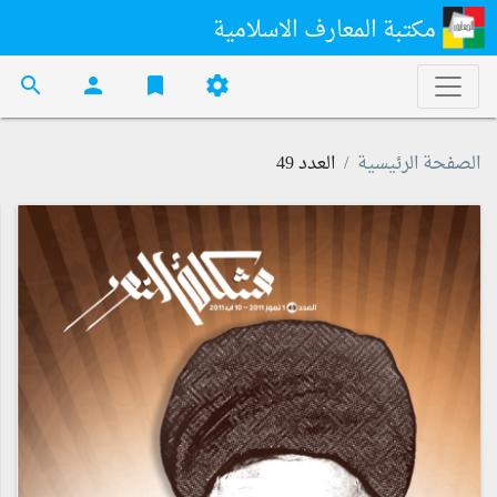
مكتبة المعارف الاسلامية
search
person
bookmark
settings
الصفحة الرئيسية
العدد 49