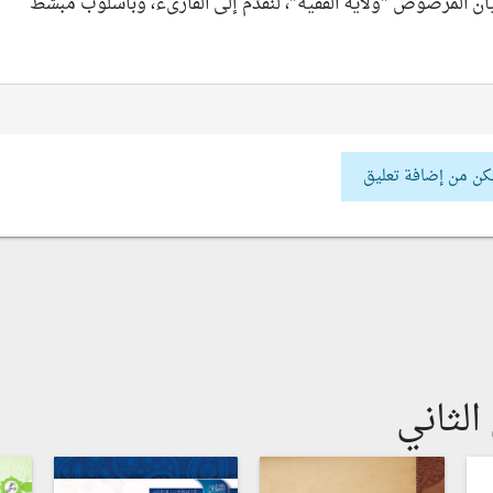
ن المرصوص "ولاية الفقيه"، لنقدّم إلى القارىء، وبأسلوب مبسّط
كن من إضافة تعليق
لثاني