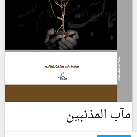
مآب المذنبين