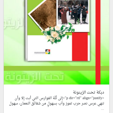
دبكة تحت الزيتونة
<p dir="rtl" align="justify">إلى ثُلّة الفوارس التي أبت إلا وأن
تنهي عرس نصر حرب تموز وآب بسهولٍ من شقائق النعمان، سهول
...