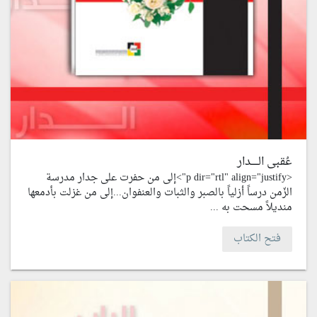
عُقبى الـــــدار
<p dir="rtl" align="justify">إلى من حفرت على جدار مدرسة
الزّمن درساً أزلياً بالصبر والثبات والعنفوان...إلى من غزلت بأدمعها
منديلاً مسحت به ...
فتح الكتاب