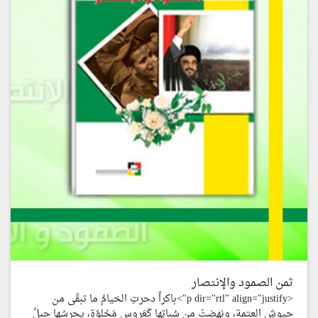
ثمن الصمود والإنتصار
<p dir="rtl" align="justify">باكراً دحرتِ الخيامُ ما تبقّى من
جيوشِ العتمة، ونهضتْ من سُباتِها كَعَروسٍ مَجْلوّةٍ، يحرسُها جبلُ