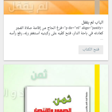
الباب لم يقفل
<p dir="rtl" align="justify">فرغ الحاج من إقامة صلاة الفجر
كعادته في باحة الدار، فتح كفّيه على ركبتيه استغفر ربّه، رفع رأسه
...
فتح الكتاب