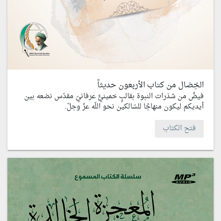
الخِصَال من كتاب الأربعون حديثاً
فيضٌ من شذرات النبوة بقالبٍ خمينيٍّ عرفانيّ مقدّس نضعه بين
أيديكم ليكون منهاجًا للسّالكين نحو اللّه عزّ وجلّ.
فتح الكتاب