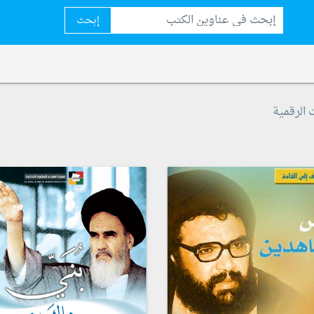
إبحث
 الرقمية