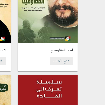
امام المقاومين
شمس
فتح الكتاب
فت