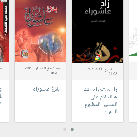
تاريخ الأصدار: 2015-
تاريخ الأصدار: 2020-
8-04
09-08
08-01
بلاغ عاشوراء
عِ
زاد عاشوراء 1442
ل
هـ
السلام على
ا
الحسين المظلوم
الشهيد