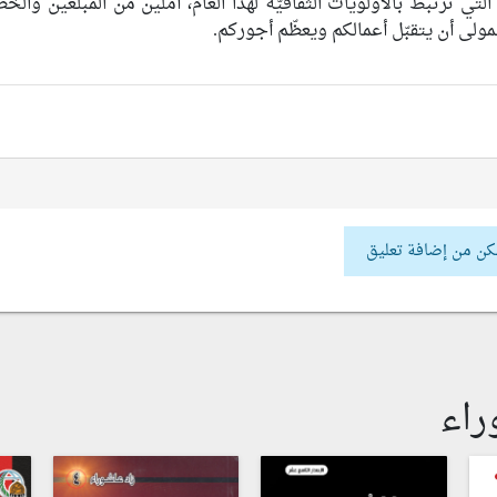
ي ترتبط بالأولويّات الثقافيّة لهذا العام، آملين من المبلّغين والخط
المولى أن يتقبّل أعمالكم ويعظّم أجوركم.
كن من إضافة تعليق
راء