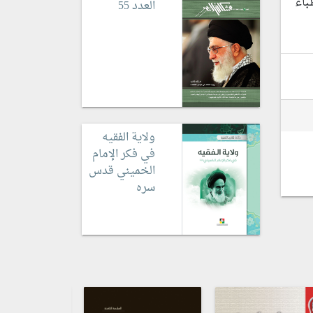
باء
العدد 55
ولاية الفقيه
في فكر الإمام
الخميني قدس
سره