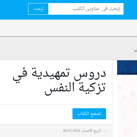
إبحث
س
دروس تمهيدية في
تزكية النفس
تصفح الكتاب
تاريخ الأصدار: 2016-05-06