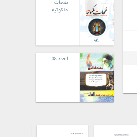
نفحات
ملكوتية
العدد 08