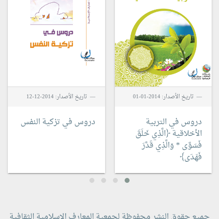
تاريخ الأصدار: 2014-01-01
تاريخ الأصدار: 2014-12-12
دروس في التربية
دروس في تزكية النفس
الأخلاقية
﴿الَّذِي خَلَقَ
فَسَوَّى * وَالَّذِي قَدَّرَ
فَهَدَى﴾
جميع حقوق النشر محفوظة لجمعية المعارف الاسلامية الثقافية