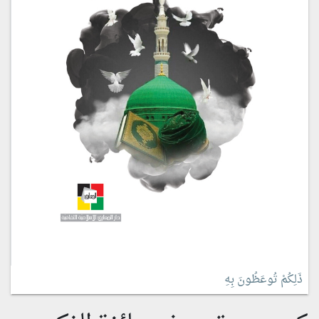
ذَلِكُمْ تُوعَظُونَ بِهِ