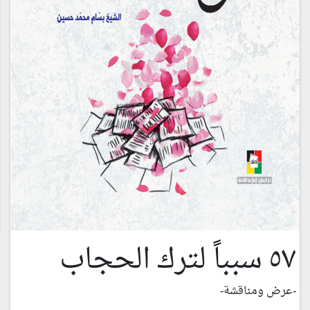
٥٧ سبباً لترك الحجاب
-عرض ومناقشة-