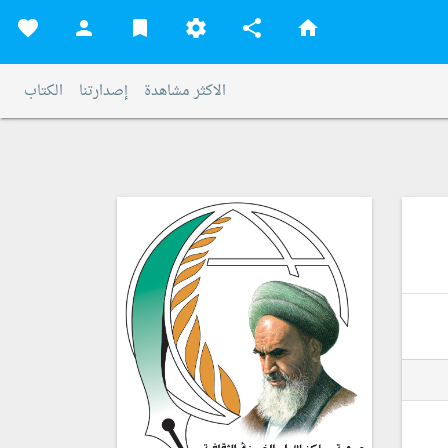
favorite
person
bookmark
settings
share
home
الاكثر مشاهدة
إصدارتنا
الكتاب